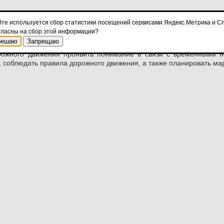
 с 13:00 до 15:00
на железнодорожном переезде «Мясокомбинат»
йте используется сбор статистики посещений сервисами Яндекс.Метрика и Сп
ем проезжей части до одной полосы и выставлением регулировщик
гласны на сбор этой информации?
арийные ремонтные работы.
решаю
Запрещаю
рожного движения проявить понимание в связи с временными н
, соблюдать правила дорожного движения, а также планировать 