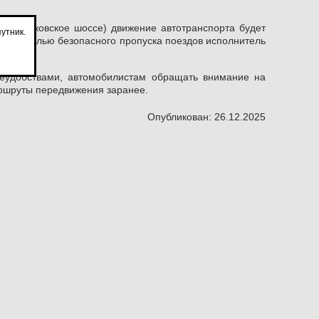
 (Сырковское шоссе) движение автотранспорта будет
утник.
ов. С целью безопасного пропуска поездов исполнитель
еудобствами, автомобилистам обращать внимание на
маршруты передвижения заранее.
Опубликован: 26.12.2025