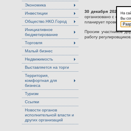
Экономика
+
30 декабря 2025 года
Инвестиции
На са
+
организовано с сужени
Вы со
Общество.НКО.Город
планирует провести ав
+
Раз
Инициативное
Просим участников до
бюджетирование
+
работу регулировщиков
Торговля
+
Малый бизнес
Недвижимость
+
Выставляется на торги
Территория,
комфортная для
+
бизнеса
Туризм
Ссылки
Новости органов
исполнительной власти и
других организаций