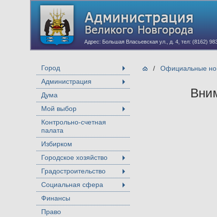
Адрес: Большая Власьевская ул., д. 4, тел: (8162) 98
Город
/
Официальные нов
+
Администрация
+
Вним
Дума
Мой выбор
+
Контрольно-счетная
палата
Избирком
Городское хозяйство
+
Градостроительство
+
Социальная сфера
+
Финансы
Право