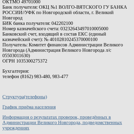
ОКТМО 49701000
Банк получателя: ОКЦ №1 ВОЛГО-ВЯТСКОГО ГУ БАНКА
РОССИИ//УФК по Новгородской области, г. Великий
Новгород
БИК банка получателя: 042202100
Номер казначейского счета: 03232643497010005000
Банковский счет, входящий в состав ЕКС (единый
казначейский счет): № 40102810245370000100
Получатель: Комитет финансов Администрации Великого
Новгорода (Администрация Великого Новгорода л/c
05503011630)
ОГРН 1035300275372
Бухгалтерия:
телефон (8162) 983-480, 983-477
Структура(телефоны)
График приёма населения
Информация о результатах проверок, проведённых в
Администрации Великого Новгорода, подведомственных
учреждениях