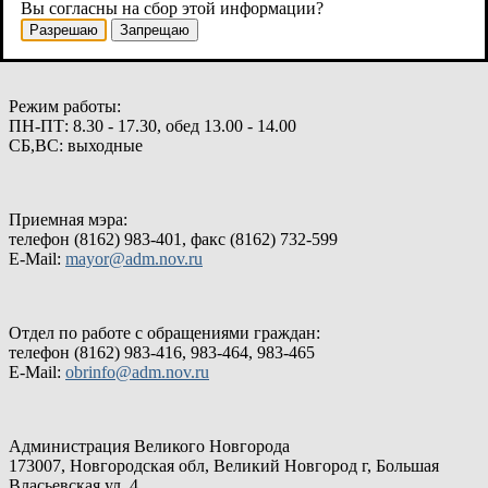
Вы согласны на сбор этой информации?
РОССИЯ, 173007, Великий Новгород Большая Власьевская
Разрешаю
Запрещаю
ул.4
Режим работы:
ПН-ПТ: 8.30 - 17.30, обед 13.00 - 14.00
СБ,ВС: выходные
Приемная мэра:
телефон (8162) 983-401, факс (8162) 732-599
E-Mail:
mayor@adm.nov.ru
Отдел по работе с обращениями граждан:
телефон (8162) 983-416, 983-464, 983-465
E-Mail:
obrinfo@adm.nov.ru
Администрация Великого Новгорода
173007, Новгородская обл, Великий Новгород г, Большая
Власьевская ул, 4