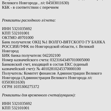
Великого Новгорода , л/c 04503011630)
КБК - в соответствии с перечнем
Реквизиты расходного л/счета:
ИНН 5321035692
КПП 532101001
ОКТМО 49701000
Банк получателя: ОКЦ №1 ВОЛГО-ВЯТСКОГО ГУ БАНКА
РОССИИ//УФК по Новгородской области, г. Великий
Новгород
БИК банка получателя: 042202100
Номер казначейского счета: 03231643497010005000
Банковский счет, входящий в состав ЕКС (единый
казначейский счет): № 40102810245370000100
Получатель: Комитет финансов Администрации Великого
Новгорода (Администрация Великого Новгорода л/c
03503011630)
ОГРН 1035300275372
Реквизиты для временного счета(аукцион):
ИНН 5321035692
КПП 532101001