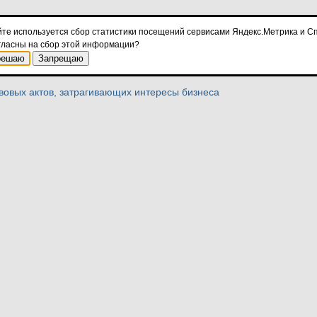
бизнеса
йте используется сбор статистики посещений сервисами Яндекс.Метрика и Сп
гласны на сбор этой информации?
решаю
Запрещаю
проведения процедуры оценки регулирующего воздействия проектов
вовых актов, затрагивающих интересы бизнеса