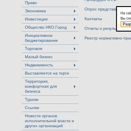
Право
Опрос представителей 
Экономика
+
На са
Вы со
Контакты
Инвестиции
+
Раз
Общество.НКО.Город
Отчеты о результатах 
+
Инициативное
Реестр нормативно-пра
бюджетирование
+
Торговля
+
Малый бизнес
Недвижимость
+
Выставляется на торги
Территория,
комфортная для
+
бизнеса
Туризм
Ссылки
Новости органов
исполнительной власти и
других организаций