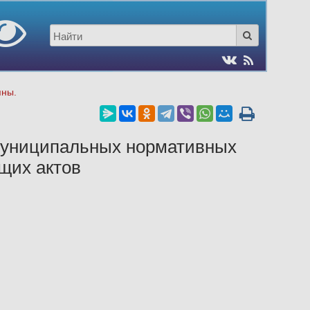
пны.
муниципальных нормативных
щих актов