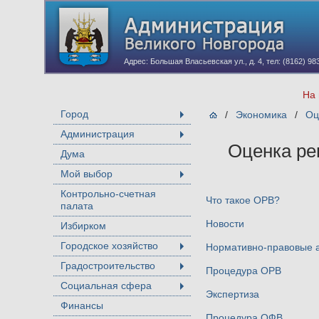
Адрес: Большая Власьевская ул., д. 4, тел: (8162) 98
На 
Город
/
Экономика
/
Оц
+
Администрация
+
Оценка ре
Дума
Мой выбор
+
Контрольно-счетная
Что такое ОРВ?
палата
Новости
Избирком
Городское хозяйство
Нормативно-правовые 
+
Градостроительство
Процедура ОРВ
+
Социальная сфера
+
Экспертиза
Финансы
Процедура ОФВ