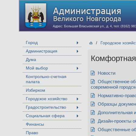
Адрес: Большая Власьевская ул., д. 4, тел: (8162) 98
Город
/
Городское хозяйс
+
Администрация
+
Комфортная 
Дума
Мой выбор
+
Новости
Контрольно-счетная
палата
Общественное об
современной городск
Избирком
Нормативно-прав
Городское хозяйство
+
Образцы докумен
Градостроительство
+
Дополнительная 
Социальная сфера
+
Дизайн-проекты о
Финансы
Общественные об
Право