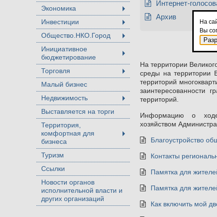
Интернет-голосов
Экономика
+
Архив
Инвестиции
На са
+
Вы со
Общество.НКО.Город
+
Раз
Инициативное
бюджетирование
+
На территории Великог
Торговля
среды на территории 
+
территорий многокварт
Малый бизнес
заинтересованности г
Недвижимость
территорий.
+
Выставляется на торги
Информацию о ходе
хозяйством Администрац
Территория,
комфортная для
+
Благоустройство об
бизнеса
Туризм
Контакты региональ
Ссылки
Памятка для жителе
Новости органов
Памятка для жителе
исполнительной власти и
других организаций
Как включить мой дв