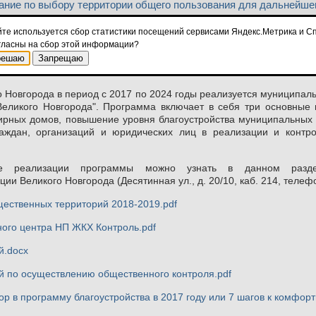
ание по выбору территории общего пользования для дальнейшег
йте используется сбор статистики посещений сервисами Яндекс.Метрика и Сп
гласны на сбор этой информации?
решаю
Запрещаю
Уважаемые граждане Великого
о Новгорода в период с 2017 по 2024 годы реализуется муниципа
Великого Новгорода". Программа включает в себя три основные
ирных домов, повышение уровня благоустройства муниципальных 
раждан, организаций и юридических лиц в реализации и контр
 реализации программы можно узнать в данном разде
ии Великого Новгорода (Десятинная ул., д. 20/10, каб. 214, телеф
щественных территорий 2018-2019.pdf
ного центра НП ЖКХ Контроль.pdf
й.docx
й по осуществлению общественного контроля.pdf
ор в программу благоустройства в 2017 году или 7 шагов к комфор