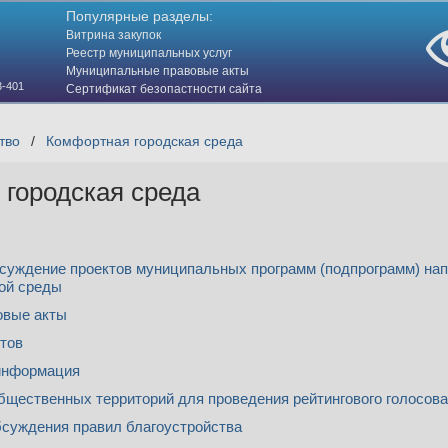
Популярные разделы:
Витрина закупок
Реестр муниципальных услуг
Муниципальные правовые акты
3-401
Сертификат безопастности сайта
(HTTPS)
тво
/
Комфортная городская среда
городская среда
суждение проектов муниципальных программ (подпрограмм) на
ой среды
овые акты
тов
информация
бщественных территорий для проведения рейтингового голосова
суждения правил благоустройства