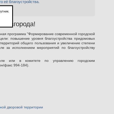
о её благоустройства.
утник.
 Новгорода!
льная программа "Формирование современной городской
 цели: повышение уровня благоустройства придомовых
территорий общего пользования и увеличение степени
оле за исполнением мероприятий по благоустройству
ле или в комитете по управлению городским
он/факс 994-184).
тной дворовой территории